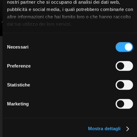
nostri partner che si occupano di analisi dei dati web,
pubblicità e social media, i quali potrebbero combinarle con
altre informazioni che hai fornito loro o che hanno raccolto
Pepe Filippo
dal tuo utilizzo dei loro servizi.
Selezione
INFO
Sweden & Martina SpA
Necessari
del
Via Veneto 10 - 35020 Due Carrare (PD) - Italy
Privacy information
tel. +39.049.9124300
Cookie policy
education@sweden-martina.com
www.sweden-martina.com
Copyright © 2025 Sweden & Martina SpA. All rights reserved.
consenso
Preferenze
Statistiche
Marketing
Mostra dettagli