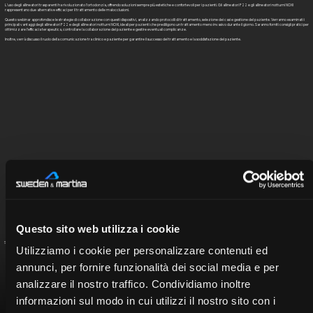
L’uso degli allineatori trasparenti ha rivoluzionato l’ortodonzia, offrendo soluzioni sempre più estetiche e confortevoli per i pazienti. Gli allineatori F22 e gli allineatori notturni NOXI
rappresentano due alternative efficaci per il trattamento delle malocclusioni.
Questo webinar approfondisce le strategie di collaborazione con questi dispositivi, analizzando protocolli di trattamento, selezione dei casi e gestione del paziente. Verranno esaminati i
principali vantaggi degli allineatori F22 e degli allineatori notturni NOXI, ideali per pazienti che prediligono un trattamento meno invasivo durante il giorno. Saranno forniti consigli pratici per
ottimizzare l’efficacia terapeutica, controllare la collaborazione del paziente e gestire eventuali complicanze.
Inoltre, verrà discusso il ruolo della comunicazione tra clinico e paziente per garantire il successo del trattamento e la soddisfazione del paziente.
Questo sito web utilizza i cookie
Seleziona il relatore per visualizzare il curriculum
Utilizziamo i cookie per personalizzare contenuti ed
annunci, per fornire funzionalità dei social media e per
analizzare il nostro traffico. Condividiamo inoltre
informazioni sul modo in cui utilizzi il nostro sito con i