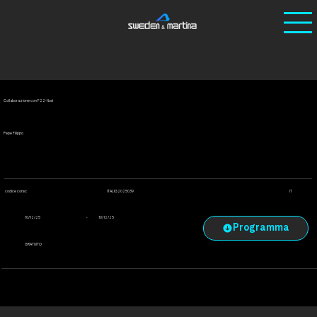
Ho
/
Corsi
/
Collaborazione con F22-Noxi
me
Collaborazione con F22-Noxi
Pepe Filippo
ITALIG2025039
codice corso:
IT
-
10/12/25
10/12/25
GRATUITO