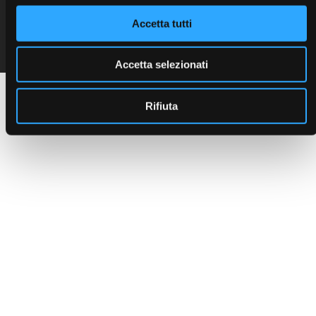
C.F. e P. IVA 00401550280
Accetta tutti
Seguici sui social:
Cap. Soc. 468.000 i.v.
R.E.A. 123527
Reg. Imp. PD n. 00401550280
Accetta selezionati
Rifiuta