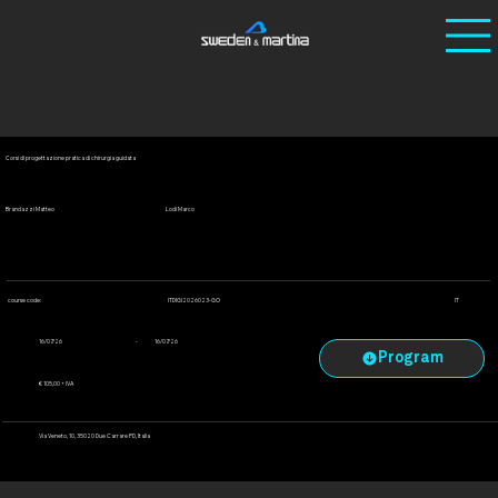
Ho
/
Cour
/
Corsi di progettazione pratica di chirurgia
me
ses
guidata
Corsi di progettazione pratica di chirurgia guidata
Brandazzi Matteo
Lodi Marco
ITDIGI2026023-GO
course code:
IT
-
16/07/26
16/07/26
€ 105,00 + IVA
Via Veneto, 10, 35020 Due Carrare PD, Italia