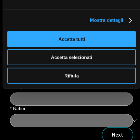
*
Date of birth
Mostra dettagli
Day
Accetta tutti
Month
Accetta selezionati
Year
Rifiuta
Billing Name
*
Nation
Next