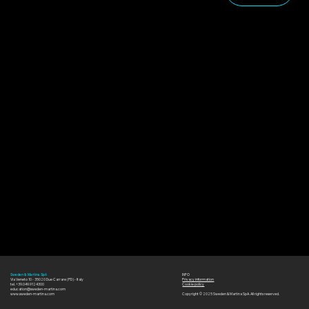
INFO
Sweden & Martina SpA
Via Veneto 10 - 35020 Due Carrare (PD) - Italy
Privacy information
tel. +39.049.9124300
Cookie policy
education@sweden-martina.com
www.sweden-martina.com
Copyright © 2025 Sweden & Martina SpA. All rights reserved.