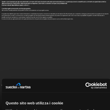
Questo corso è pensato per giovani odontoiatri con meno di 30 anni che stanno entrando nel mondo del lavoro. La partecipazione è consentita solo a chi rientra in questa fascia d’età e
dispone di laurea in Odontoiatria, al fine di garantire un’esperienza formativa coerente con il percorso professionale.
Il numero di posti disponibili per questo corso è: 2.
Corsi di progettazione pratica di chirurgia guidata.
Attraverso l’analisi passando alla pianificazione concludendo con la progettazione.
In queste due distinte giornate i relatori intendono condividere le proprie conoscenze del software Archiplan 3D e Real Guide, per consentire al singolo partecipante di acquisire le necessarie
procedure per la realizzazione di un corretto progetto di chirurgia protesicamente guidata. Durante lo svolgimento dei corsi vi sarà data la possibilità di gestire a livello individuale la
pianificazione di casi demo e casi reali per mettere in pratica le nozioni appena acquisite.
Il corso è rivolto sia agli odontoiatri che agli odontotecnici che potranno scegliere di partecipare a una o entrambe le giornate.
Select the speaker to view the curriculum
Questo sito web utilizza i cookie