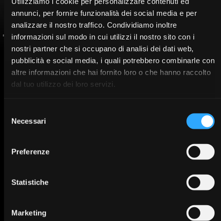
Utilizziamo i cookie per personalizzare contenuti ed
annunci, per fornire funzionalità dei social media e per
analizzare il nostro traffico. Condividiamo inoltre
informazioni sul modo in cui utilizzi il nostro sito con i
Brandazzi Matteo
Lodi Marco
nostri partner che si occupano di analisi dei dati web,
pubblicità e social media, i quali potrebbero combinarle con
altre informazioni che hai fornito loro o che hanno raccolto
Pre-register now
dal tuo utilizzo dei loro servizi.
Fill out the contact form to pre-register for the
course
*
Name
Selezione
Necessari
del
consenso
*
Surname
Preferenze
*
Email
Statistiche
*
Telephone
Marketing