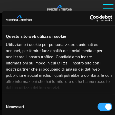
Ho
Intervie
/
/
Stefano Scavia - Il Mio Prama
me
ws
Stefano Scavia - Il Mio Prama
Questo sito web utilizza i cookie
IT
Utilizziamo i cookie per personalizzare contenuti ed
annunci, per fornire funzionalità dei social media e per
analizzare il nostro traffico. Condividiamo inoltre
informazioni sul modo in cui utilizzi il nostro sito con i
nostri partner che si occupano di analisi dei dati web,
pubblicità e social media, i quali potrebbero combinarle con
altre informazioni che hai fornito loro o che hanno raccolto
dal tuo utilizzo dei loro servizi.
Selezione
Necessari
del
consenso