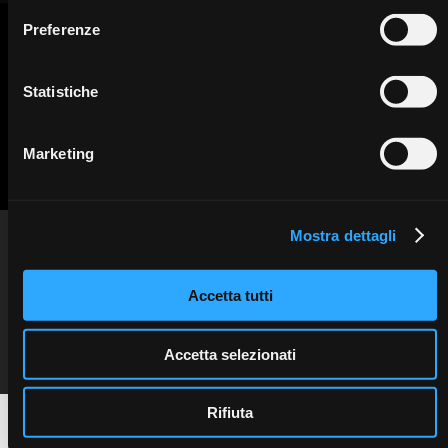
Preferenze
Statistiche
Marketing
Mostra dettagli
INFO
Sweden & Martina SpA
Via Veneto 10 - 35020 Due Carrare (PD) - Italy
Privacy information
tel. +39.049.9124300
Cookie policy
education@sweden-martina.com
www.sweden-martina.com
Copyright © 2025 Sweden & Martina SpA. All rights reserved.
Accetta tutti
Follow us on social
Tax code and VAT number 00401550280
media:
Share capital 468,000 iv
REA 123527
Reg. Imp. PD n. 00401550280
Accetta selezionati
Rifiuta