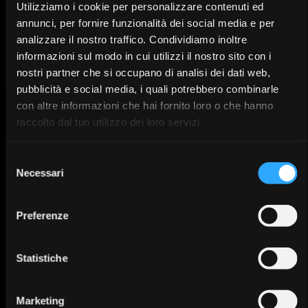
25/09/2
Utilizziamo i cookie per personalizzare contenuti ed
IT
6
annunci, per fornire funzionalità dei social media e per
analizzare il nostro traffico. Condividiamo inoltre
informazioni sul modo in cui utilizzi il nostro sito con i
nostri partner che si occupano di analisi dei dati web,
La rivoluzione del Prama:
pubblicità e social media, i quali potrebbero combinarle
protocolli di team dalla
con altre informazioni che hai fornito loro o che hanno
corona singola al full arch
raccolto dal tuo utilizzo dei loro servizi.
Selezione
Bologna
25/09/2
Necessari
del
IT
6
consenso
Preferenze
Introduzione
Statistiche
all’implantologia: tecniche di
base,
per odontotecnici
Marketing