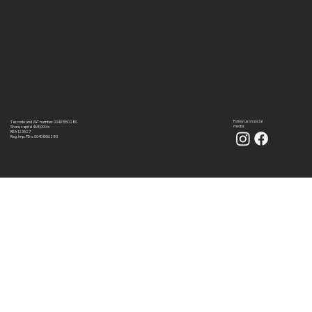
Follow us on social
Tax code and VAT number 00401550280
media:
Share capital 468,000 iv
REA 123527
Reg. Imp. PD n. 00401550280