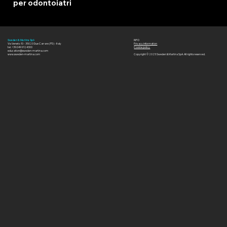
per odontoiatri
IT
13/11/26
INFO
Sweden & Martina SpA
Via Veneto 10 - 35020 Due Carrare (PD) - Italy
Privacy information
tel. +39.049.9124300
Cookie policy
education@sweden-martina.com
www.sweden-martina.com
Copyright © 2025 Sweden & Martina SpA. All rights reserved.