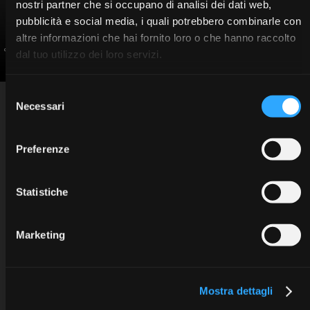
nostri partner che si occupano di analisi dei dati web,
pubblicità e social media, i quali potrebbero combinarle con
altre informazioni che hai fornito loro o che hanno raccolto
Gargiulo Mario
Havryliv Vasyl
dal tuo utilizzo dei loro servizi.
Selezione
INFO
Sweden & Martina SpA
Necessari
del
Via Veneto 10 - 35020 Due Carrare (PD) - Italy
Privacy information
tel. +39.049.9124300
Cookie policy
education@sweden-martina.com
www.sweden-martina.com
Copyright © 2025 Sweden & Martina SpA. All rights reserved.
consenso
Preferenze
Statistiche
Marketing
Mostra dettagli