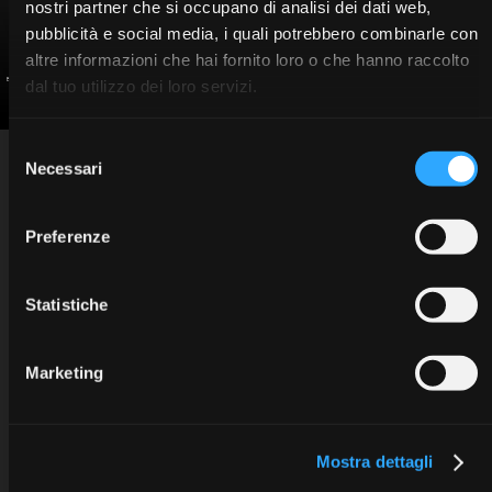
nostri partner che si occupano di analisi dei dati web,
pubblicità e social media, i quali potrebbero combinarle con
altre informazioni che hai fornito loro o che hanno raccolto
Brasili Marco
dal tuo utilizzo dei loro servizi.
Selezione
INFO
Sweden & Martina SpA
Necessari
del
Via Veneto 10 - 35020 Due Carrare (PD) - Italy
Privacy information
tel. +39.049.9124300
Cookie policy
education@sweden-martina.com
www.sweden-martina.com
Copyright © 2025 Sweden & Martina SpA. All rights reserved.
consenso
Preferenze
Statistiche
Marketing
Mostra dettagli