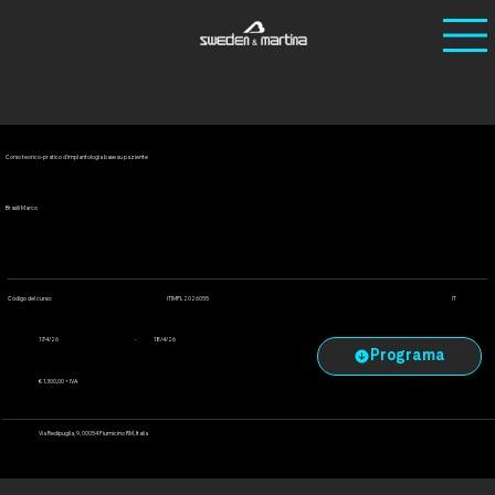
Ho
/
Curs
/
Corso teorico-pratico d'implantologia base su
me
os
paziente
Corso teorico-pratico d'implantologia base su paziente
Brasili Marco
ITIMPL2026055
Código del curso:
IT
-
17/4/26
18/4/26
€ 1.300,00 + IVA
Via Redipuglia, 9, 00054 Fiumicino RM, Italia