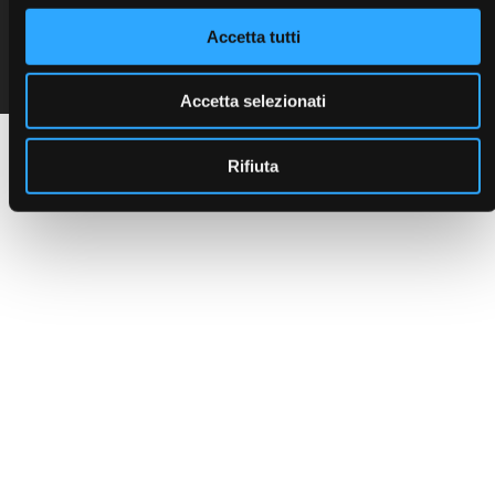
Síguenos en las redes
Código fiscal y número de IVA 00401550280
Accetta tutti
sociales:
Capital social 468.000 iv
REA 123527
Reg. Imp. PD n.º 00401550280
Accetta selezionati
Rifiuta