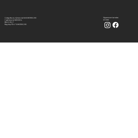
Síguenos en las redes
Código fiscal y número de IVA 00401550280
sociales:
Capital social 468.000 iv
REA 123527
Reg. Imp. PD n.º 00401550280