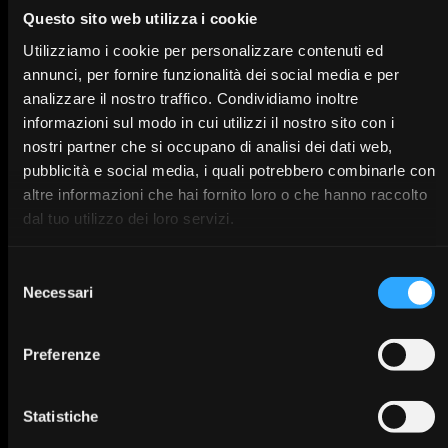
Questo sito web utilizza i cookie
*
Nombre de facturación
Utilizziamo i cookie per personalizzare contenuti ed
annunci, per fornire funzionalità dei social media e per
analizzare il nostro traffico. Condividiamo inoltre
*
País
informazioni sul modo in cui utilizzi il nostro sito con i
nostri partner che si occupano di analisi dei dati web,
pubblicità e social media, i quali potrebbero combinarle con
altre informazioni che hai fornito loro o che hanno raccolto
Siguiente
dal tuo utilizzo dei loro servizi.
Selezione
Necessari
del
consenso
Preferenze
Statistiche