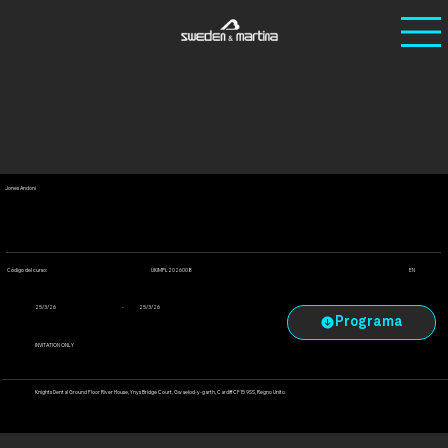
Ho
/
Curs
/
Achieving long term aesthetics in immediate
me
os
implants
Achieving long term aesthetics in immediate implants
Jones Andoni
UKIMPL2026008
Código del curso:
EN
-
25/3/26
25/3/26
INVITATION ONLY
Knights Dental Ground Floor River House, Ynys Bridge Court, Gwaelod-y-garth, Cardiff CF15 9SS, Regno Unito