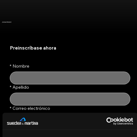
Jones Andoni
Preinscríbase ahora
Rellena el formulario de contacto para pre-
registrarte al curso
*
Nombre
*
Apellido
*
Correo electrónico
*
Tel