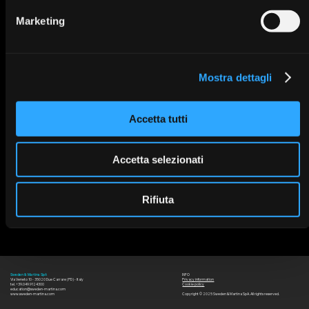
Marketing
Mostra dettagli
Accetta tutti
Accetta selezionati
Rifiuta
INFO
Sweden & Martina SpA
Via Veneto 10 - 35020 Due Carrare (PD) - Italy
Privacy information
tel. +39.049.9124300
Cookie policy
education@sweden-martina.com
www.sweden-martina.com
Copyright © 2025 Sweden & Martina SpA. All rights reserved.