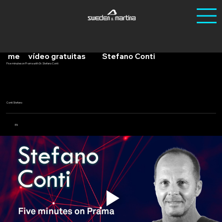
Ho
/
Lecciones de
/
Five minutes on Prama with Dr.
me
vídeo gratuitas
Stefano Conti
Five minutes on Prama with Dr. Stefano Conti
Conti Stefano
EN