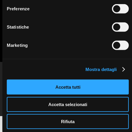
Preferenze
Statistiche
Marketing
Mostra dettagli
INFO
Sweden & Martina SpA
Via Veneto 10 - 35020 Due Carrare (PD) - Italy
Privacy information
tel. +39.049.9124300
Cookie policy
education@sweden-martina.com
www.sweden-martina.com
Copyright © 2025 Sweden & Martina SpA. All rights reserved.
Accetta tutti
Síguenos en las redes
Código fiscal y número de IVA 00401550280
sociales:
Capital social 468.000 iv
REA 123527
Reg. Imp. PD n.º 00401550280
Accetta selezionati
Rifiuta