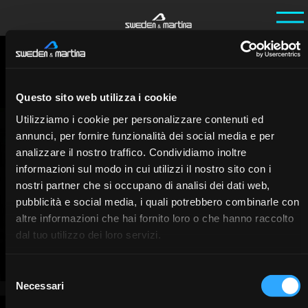
Ho
Entrevi
/
/
Andoni Jones - Il Teatro
me
stas
Andoni Jones - Il Teatro
Questo sito web utilizza i cookie
EN
Utilizziamo i cookie per personalizzare contenuti ed
annunci, per fornire funzionalità dei social media e per
analizzare il nostro traffico. Condividiamo inoltre
informazioni sul modo in cui utilizzi il nostro sito con i
nostri partner che si occupano di analisi dei dati web,
pubblicità e social media, i quali potrebbero combinarle con
altre informazioni che hai fornito loro o che hanno raccolto
dal tuo utilizzo dei loro servizi.
Selezione
Necessari
del
consenso