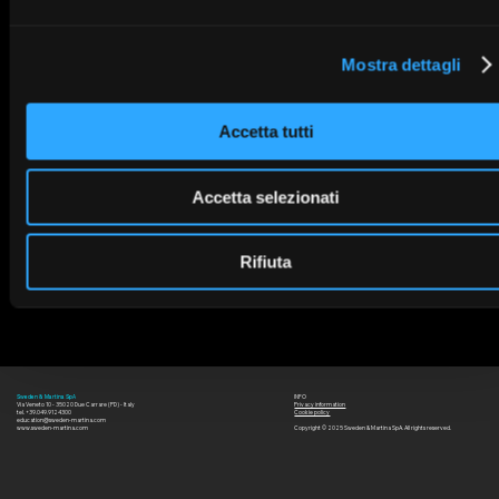
Mostra dettagli
Accetta tutti
Accetta selezionati
Rifiuta
INFO
Sweden & Martina SpA
Via Veneto 10 - 35020 Due Carrare (PD) - Italy
Privacy information
tel. +39.049.9124300
Cookie policy
education@sweden-martina.com
www.sweden-martina.com
Copyright © 2025 Sweden & Martina SpA. All rights reserved.