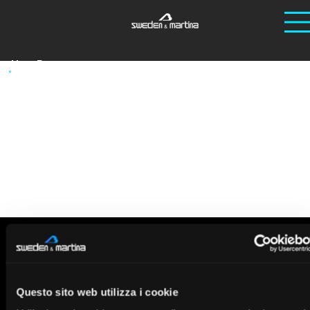
Ho
Ponen
/
/
Felice Pietro
Felice Pietro
me
tes
El profesor Pietro Felice se licenció en Odontología y Prótesis Dental y posteriormente en Medicina y Cirugía en el Alma Mater
Studiorum de la Universidad de Bolonia. Posteriormente, obtuvo su doctorado.
en Ciencias Plásticas y Reconstructivas Dermatológicas y Maxilofaciales.
Actualmente es Profesor Asociado en el Alma Mater Studiorum de Bolonia, donde imparte Cirugía Oral e Implantología. En la
misma universidad, dirige la Escuela de Especialización en Cirugía Oral, el Máster en Cirugía Reconstructiva Ósea e
Implantológica, y el Departamento de Cirugía Oral. Es autor de numerosos artículos científicos en revistas nacionales e
internacionales, miembro de los consejos editoriales de revistas internacionales y de la Colaboración Cochrane. También es
miembro de las sociedades científicas italianas e internacionales más importantes en el campo de la cirugía oral y la
implantología.
Entrevistas
Questo sito web utilizza i cookie