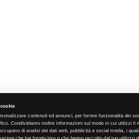
 cookie
rsonalizzare contenuti ed annunci, per fornire funzionalità dei so
ffico. Condividiamo inoltre informazioni sul modo in cui utilizzi il 
 occupano di analisi dei dati web, pubblicità e social media, i qual
azioni che hai fornito loro o che hanno raccolto dal tuo utilizzo d