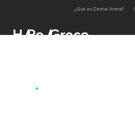
¿Qué es Dental Arena?
H
/
Po
/
Greco
o
ne
Katia
Grec
m
nt
Se graduó con
" y es miembr
e
es
adjunta de End
2016, es profe
Dra. Greco, mi
Endodoncia y 
bienio 2023-2
ponente en con
Es coautora de
publicado por 