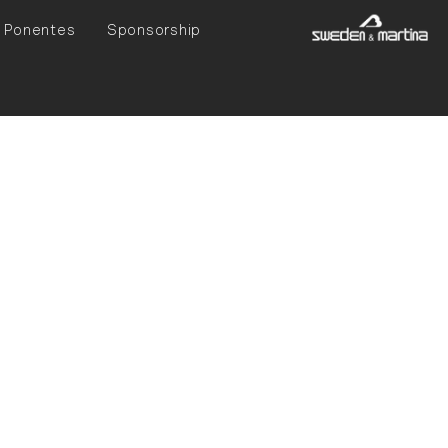
Ponentes
Sponsorship
Roma "
La Sapienza
019. Profesora
a 2015. Desde
aele de Milán. La
ad Italiana de
ia durante el
2024-2025. Es
ndodoncia Clínica.
dodoncia
"
Maglie (Lecce).