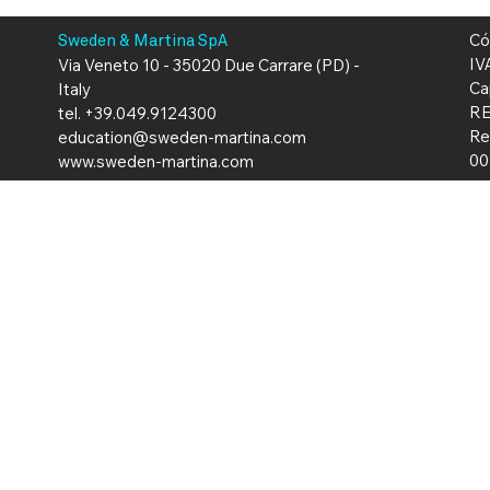
Có
Sweden & Martina SpA
IV
Via Veneto 10 - 35020 Due Carrare (PD) -
Ca
Italy
RE
tel. +39.049.9124300
Re
education@sweden-martina.com
00
www.sweden-martina.com