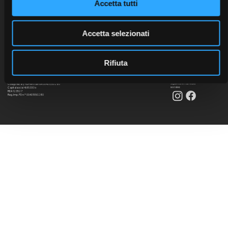
Accetta tutti
Accetta selezionati
Rifiuta
Síguenos en las redes
Código fiscal y número de IVA 00401550280
sociales:
Capital social 468.000 iv
REA 123527
Reg. Imp. PD n.º 00401550280