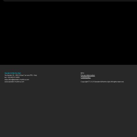
INFO
Sweden & Martina SpA
Via Veneto 10 - 35020 Due Carrare (PD) - Italy
Privacy information
tel. +39.049.9124300
Cookie policy
education@sweden-martina.com
www.sweden-martina.com
Copyright © 2025 Sweden & Martina SpA. All rights reserved.