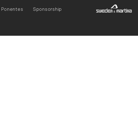
Ponentes
Sponsorship
do de Endodoncia
dontología del CIR
odirector del
 Universidad de
 Director del
ín. Ejerce de forma
úrgica, desde hace
ndodoncia, Miembro
publicaciones y
acto. Coautor de