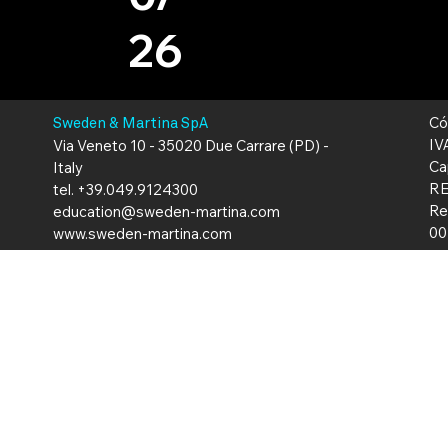
26
Có
Sweden & Martina SpA
IV
Via Veneto 10 - 35020 Due Carrare (PD) -
Ca
Italy
RE
tel. +39.049.9124300
Re
education@sweden-martina.com
00
www.sweden-martina.com