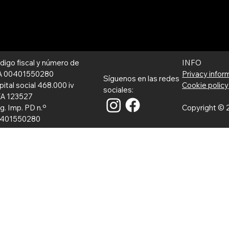
INFO
digo fiscal y número de
Privacy infor
A 00401550280
Síguenos en las redes
Cookie policy
pital social 468.000 iv
sociales:
A 123527
Copyright © 2
g. Imp. PD n.º
401550280