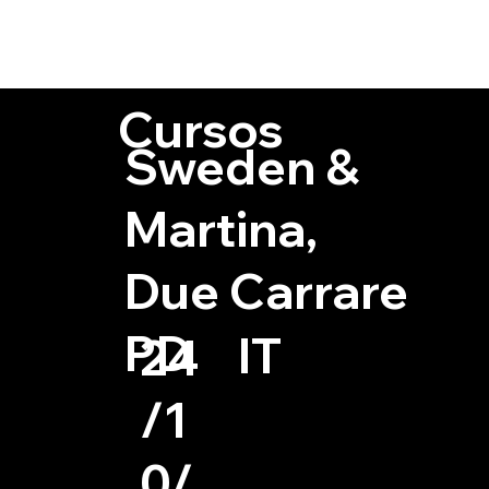
capítulos de l
nacionales e i
Cursos
Sweden &
Martina,
Due Carrare
PD
IT
24
/1
0/