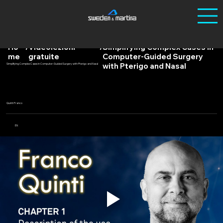
Ho
/
Videolezioni
/
Simplifying Complex Cases in
me
gratuite
Computer-Guided Surgery
with Pterigo and Nasal
Simplifying Complex Cases in Computer-Guided Surgery with Pterigo and Nasal
Quinti Franco
EN