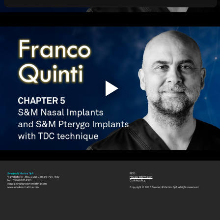
INFO
Sweden & Martina SpA
Via Veneto 10 - 35020 Due Carrare (PD) - Italy
Privacy information
tel. +39.049.9124300
Cookie policy
education@sweden-martina.com
www.sweden-martina.com
Copyright © 2025 Sweden & Martina SpA. All rights reserved.