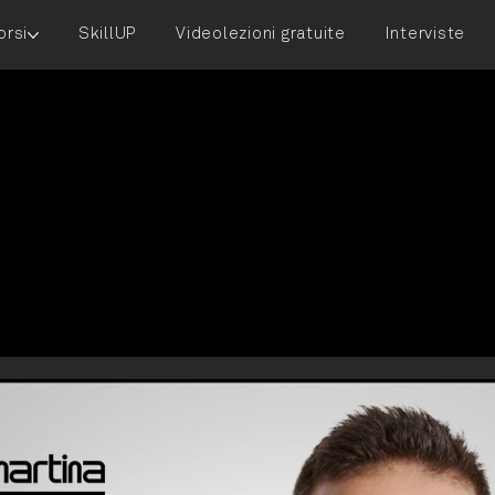
orsi
SkillUP
Videolezioni gratuite
Interviste