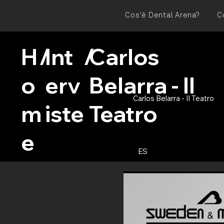
Cos'è Dental Arena?
C
H
/
Int
/
Carlos
o
erv
Belarra - Il
Carlos Belarra - Il Teatro
m
iste
Teatro
e
ES