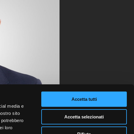
Accetta tutti
cial media e
nostro sito
Accetta selezionati
i potrebbero
ei loro
mation