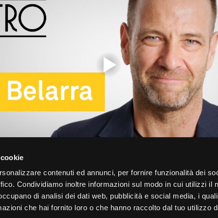
 cookie
rsonalizzare contenuti ed annunci, per fornire funzionalità dei so
ffico. Condividiamo inoltre informazioni sul modo in cui utilizzi il 
 occupano di analisi dei dati web, pubblicità e social media, i qual
INFO
F. e P. IVA 00401550280
azioni che hai fornito loro o che hanno raccolto dal tuo utilizzo d
Privacy infor
p. Soc. 468.000 i.v.