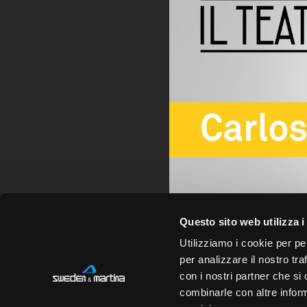
Questo sito web utilizza i
Utilizziamo i cookie per pe
per analizzare il nostro tra
con i nostri partner che si
C.
Sweden & Martina SpA
combinarle con altre inform
Ca
Via Veneto 10 - 35020 Due Carrare (PD) -