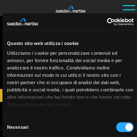
Ho
Intervis
/
/
Davide Di Paola - Il Teatro
me
te
Davide Di Paola - Il Teatro
Questo sito web utilizza i cookie
IT
Utilizziamo i cookie per personalizzare contenuti ed
annunci, per fornire funzionalità dei social media e per
analizzare il nostro traffico. Condividiamo inoltre
informazioni sul modo in cui utilizzi il nostro sito con i
nostri partner che si occupano di analisi dei dati web,
pubblicità e social media, i quali potrebbero combinarle con
altre informazioni che hai fornito loro o che hanno raccolto
dal tuo utilizzo dei loro servizi.
Selezione
Necessari
del
consenso