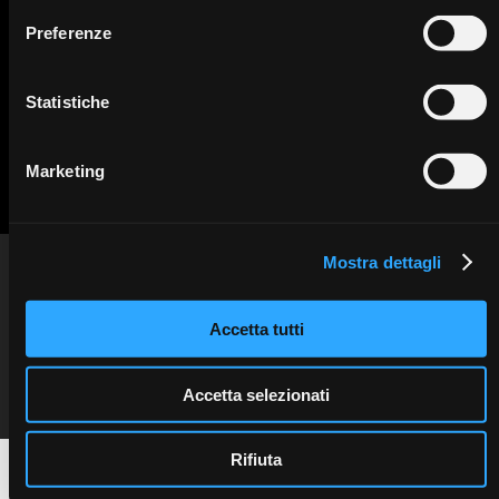
Preferenze
Statistiche
Marketing
Mostra dettagli
INFO
Sweden & Martina SpA
Via Veneto 10 - 35020 Due Carrare (PD) - Italy
Privacy information
tel. +39.049.9124300
Cookie policy
education@sweden-martina.com
www.sweden-martina.com
Copyright © 2025 Sweden & Martina SpA. All rights reserved.
Accetta tutti
C.F. e P. IVA 00401550280
Seguici sui social:
Cap. Soc. 468.000 i.v.
R.E.A. 123527
Reg. Imp. PD n. 00401550280
Accetta selezionati
Rifiuta