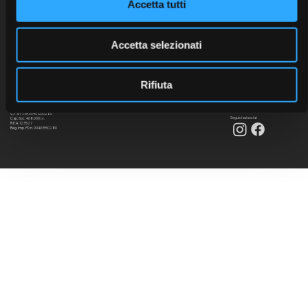
Accetta tutti
Accetta selezionati
Rifiuta
C.F. e P. IVA 00401550280
Seguici sui social:
Cap. Soc. 468.000 i.v.
R.E.A. 123527
Reg. Imp. PD n. 00401550280