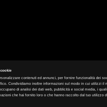
 cookie
rsonalizzare contenuti ed annunci, per fornire funzionalità dei so
ffico. Condividiamo inoltre informazioni sul modo in cui utilizzi il 
 occupano di analisi dei dati web, pubblicità e social media, i qual
azioni che hai fornito loro o che hanno raccolto dal tuo utilizzo d
INFO
F. e P. IVA 00401550280
Privacy infor
p. Soc. 468.000 i.v.