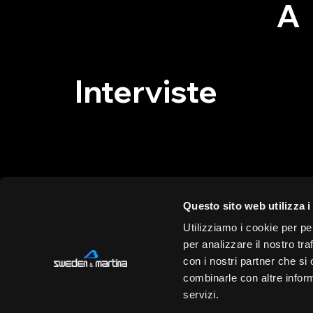
A
Interviste
Questo sito web utilizza i
IT
Utilizziamo i cookie per pe
per analizzare il nostro tra
con i nostri partner che si
combinarle con altre inform
C.
Sweden & Martina SpA
servizi.
Ca
Via Veneto 10 - 35020 Due Carrare (PD) -