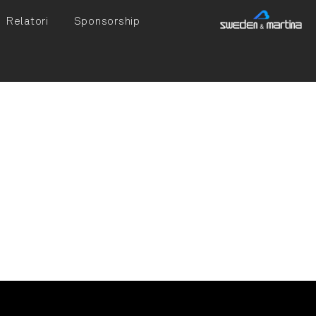
Relatori
Sponsorship
ontotecnico
di perfezionamento
materiali e