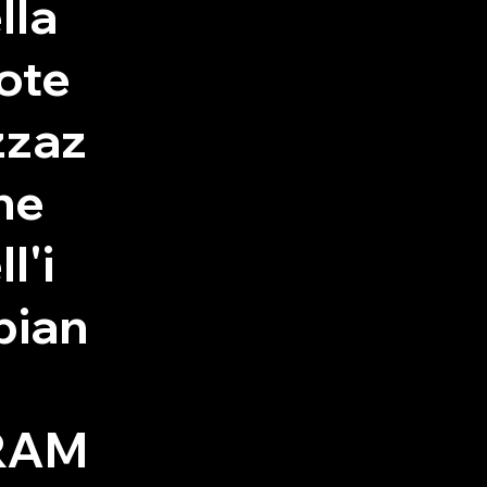
lla
ote
zzaz
ne
l'i
pian
RAM