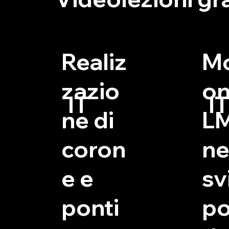
Realiz
M
zazio
o
IT
IT
ne di
L
coron
ne
e e
sv
ponti
p