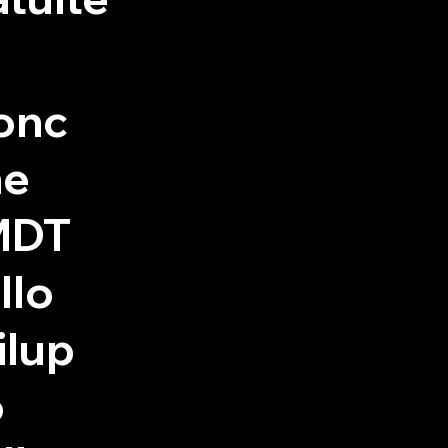
onc
ne
MDT
llo
ilup
o