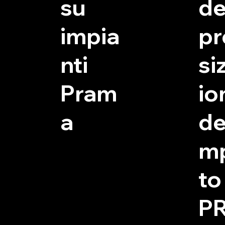
su
de
impia
pr
nti
si
Pram
io
a
del
m
to
P