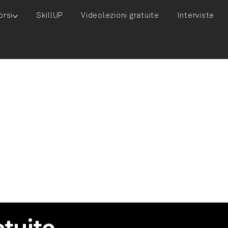
orsi
SkillUP
Videolezioni gratuite
Interviste
tello Riccardo
il diploma di odontotecnico nel 1982. Titolare del Laboratorio Od
1995, negli anni successivi al diploma ha frequentato diversi corsi 
protesi fissa implantare. Si dedica alle lavorazioni in zirconio usando 
AD-CAM.
atuite