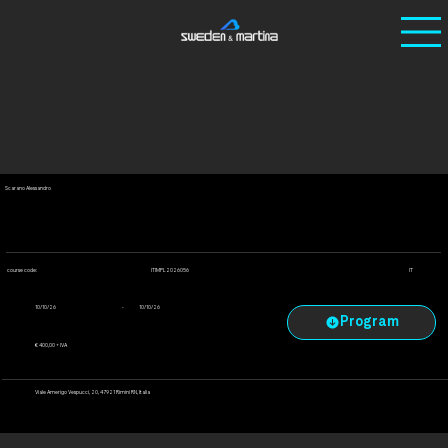
Ho
/
Cour
/
La semplificazione del grande rialzo di seno
me
ses
mascellare
La semplificazione del grande rialzo di seno mascellare
Scarano Alessandro
ITIMPL2026056
course code:
IT
-
10/10/26
10/10/26
€ 400,00 + IVA
Viale Amerigo Vespucci, 20, 47921 Rimini RN, Italia