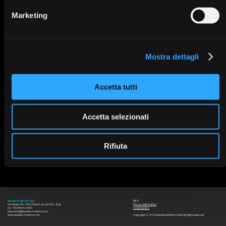
Marketing
Mostra dettagli
Accetta tutti
Accetta selezionati
Rifiuta
INFO
Sweden & Martina SpA
Via Veneto 10 - 35020 Due Carrare (PD) - Italy
Privacy information
tel. +39.049.9124300
Cookie policy
education@sweden-martina.com
www.sweden-martina.com
Copyright © 2025 Sweden & Martina SpA. All rights reserved.