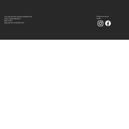
Follow us on social
Tax code and VAT number 00401550280
media:
Share capital 468,000 iv
REA 123527
Reg. Imp. PD n. 00401550280