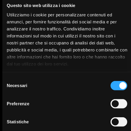
Questo sito web utilizza i cookie
*
Billing Name
Utilizziamo i cookie per personalizzare contenuti ed
annunci, per fornire funzionalità dei social media e per
analizzare il nostro traffico. Condividiamo inoltre
*
Country
informazioni sul modo in cui utilizzi il nostro sito con i
nostri partner che si occupano di analisi dei dati web,
pubblicità e social media, i quali potrebbero combinarle con
altre informazioni che hai fornito loro o che hanno raccolto
Next
dal tuo utilizzo dei loro servizi.
Selezione
Necessari
del
consenso
Preferenze
Statistiche