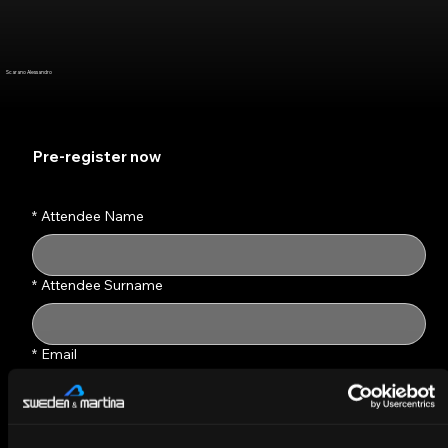
Scarano Alessandro
Pre-register now
Fill out the contact form to pre-register for the
course
*
Attendee Name
*
Attendee Surname
*
Email
*
Telephone