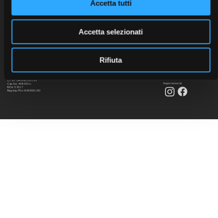
Accetta tutti
Accetta selezionati
Rifiuta
C.F. e P. IVA 00401550280
Seguici sui social:
Cap. Soc. 468.000 i.v.
R.E.A. 123527
Reg. Imp. PD n. 00401550280